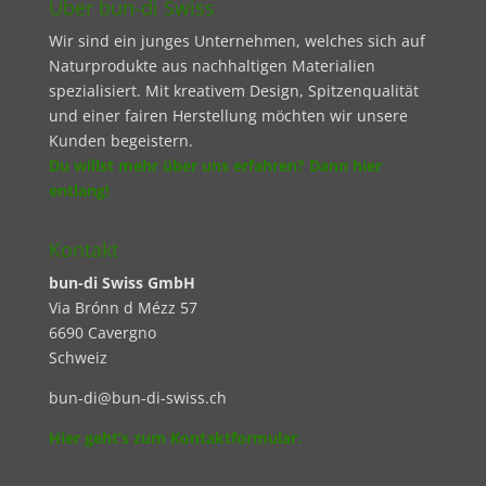
Über bun-di Swiss
Wir sind ein junges Unternehmen, welches sich auf
Naturprodukte aus nachhaltigen Materialien
spezialisiert. Mit kreativem Design, Spitzenqualität
und einer fairen Herstellung möchten wir unsere
Kunden begeistern.
Du willst mehr über uns erfahren? Dann hier
entlang!
Kontakt
bun-di Swiss GmbH
Via Brónn d Mézz 57
6690 Cavergno
Schweiz
bun-di@bun-di-swiss.ch
Hier geht’s zum Kontaktformular.