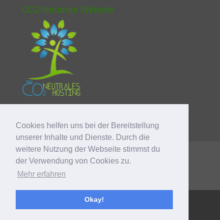
CO2-Neutrale Website
Cookies helfen uns bei der Bereitstellung
unserer Inhalte und Dienste. Durch die
weitere Nutzung der Webseite stimmst du
AGB
Impressum
Widerrufsbelehrung
der Verwendung von Cookies zu.
Datenschutz
Lieferung / Versandkosten
Mehr erfahren
Zahlungsarten
FAQ
Okay!
© bun-di Swiss