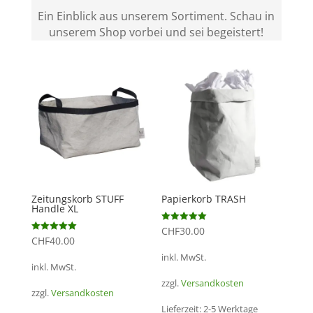
Ein Einblick aus unserem Sortiment. Schau in
unserem Shop vorbei und sei begeistert!
Zeitungskorb STUFF
Papierkorb TRASH
Handle XL
Bewertet mit
CHF
30.00
5.00
Bewertet mit
CHF
40.00
von 5
5.00
von 5
inkl. MwSt.
inkl. MwSt.
zzgl.
Versandkosten
zzgl.
Versandkosten
Lieferzeit:
2-5 Werktage