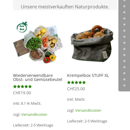
Unsere meistverkauften Naturprodukte.
Wiederverwendbare
Krempelbox STUFF XL
Obst- und Gemüsebeutel
Bewertet mit
CHF
25.00
5.00
Bewertet mit
CHF
19.00
von 5
5.00
von 5
inkl. MwSt.
inkl. 8.1 % MwSt.
zzgl.
Versandkosten
zzgl.
Versandkosten
Lieferzeit:
2-5 Werktage
Lieferzeit:
2-5 Werktage