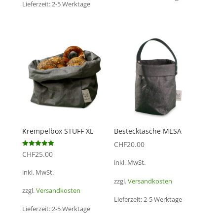
Lieferzeit:
2-5 Werktage
Krempelbox STUFF XL
Bestecktasche MESA
CHF
20.00
Bewertet mit
CHF
25.00
5.00
inkl. MwSt.
von 5
inkl. MwSt.
zzgl.
Versandkosten
zzgl.
Versandkosten
Lieferzeit:
2-5 Werktage
Lieferzeit:
2-5 Werktage