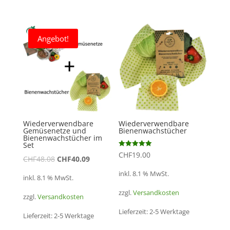
Angebot!
Wiederverwendbare
Wiederverwendbare
Gemüsenetze und
Bienenwachstücher
Bienenwachstücher im
Set
Bewertet mit
CHF
19.00
CHF
48.08
CHF
40.09
5.00
von 5
inkl. 8.1 % MwSt.
inkl. 8.1 % MwSt.
zzgl.
Versandkosten
zzgl.
Versandkosten
Lieferzeit:
2-5 Werktage
Lieferzeit:
2-5 Werktage