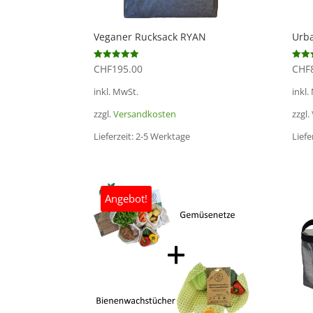
Veganer Rucksack RYAN
Urb
CHF
195.00
CHF
Bewertet mit
Bewert
5.00
5.00
von 5
von 5
inkl. MwSt.
inkl.
zzgl.
Versandkosten
zzgl.
Lieferzeit:
2-5 Werktage
Liefe
Angebot!