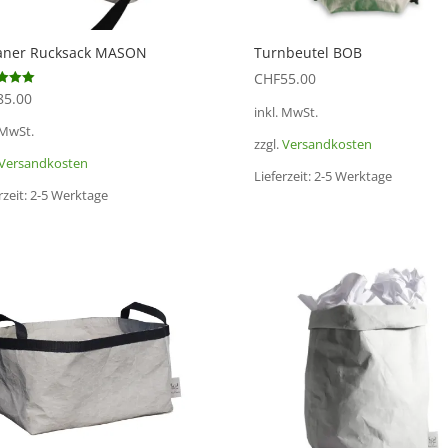
aner Rucksack MASON
Turnbeutel BOB
CHF
55.00
85.00
et mit
inkl. MwSt.
 MwSt.
zzgl.
Versandkosten
Versandkosten
Lieferzeit:
2-5 Werktage
rzeit:
2-5 Werktage