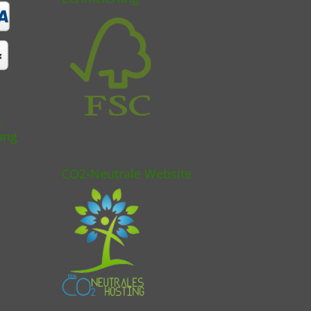
s
ung
CO2-Neutrale Website