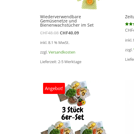
Wiederverwendbare
Zeit
Gemüsenetze und
Bienenwachstücher im Set
CHF
Bewert
CHF
48.08
CHF
40.09
5.00
von 5
inkl.
inkl. 8.1 % MwSt.
zzgl.
zzgl.
Versandkosten
Liefe
Lieferzeit:
2-5 Werktage
Angebot!