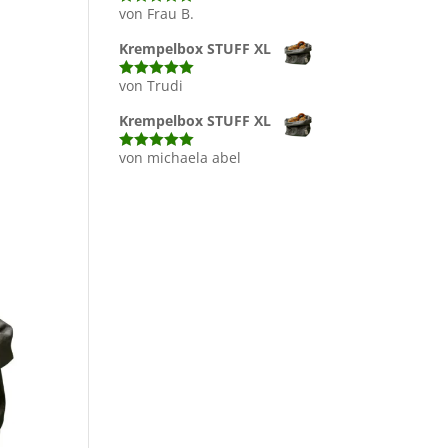
von Frau B.
Bewertet mit
5
von 5
Krempelbox STUFF XL
von Trudi
Bewertet mit
5
von 5
Krempelbox STUFF XL
von michaela abel
Bewertet mit
5
von 5