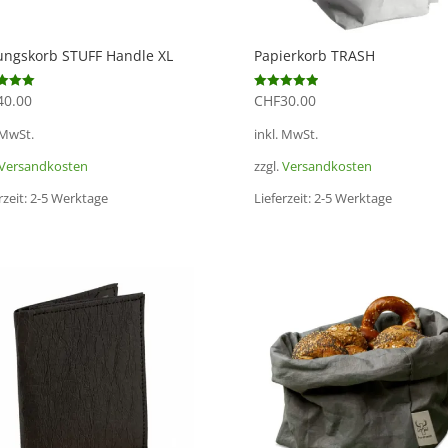
ungskorb STUFF Handle XL
Papierkorb TRASH
40.00
CHF
30.00
et mit
Bewertet mit
5.00
von 5
 MwSt.
inkl. MwSt.
Versandkosten
zzgl.
Versandkosten
rzeit:
2-5 Werktage
Lieferzeit:
2-5 Werktage