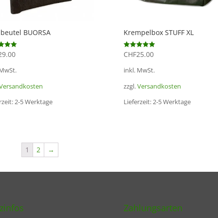
dbeutel BUORSA
Krempelbox STUFF XL
29.00
CHF
25.00
et mit
Bewertet mit
5.00
von 5
 MwSt.
inkl. MwSt.
Versandkosten
zzgl.
Versandkosten
rzeit:
2-5 Werktage
Lieferzeit:
2-5 Werktage
1
2
→
zinfos
Zahlungsarten