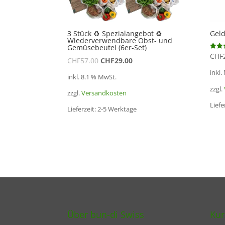
3 Stück ♻️ Spezialangebot ♻️
Gel
Wiederverwendbare Obst- und
Gemüsebeutel (6er-Set)
CHF
Bewert
CHF
57.00
CHF
29.00
5.00
von 5
inkl.
inkl. 8.1 % MwSt.
zzgl.
zzgl.
Versandkosten
Liefe
Lieferzeit:
2-5 Werktage
Über bun-di Swiss
Kur