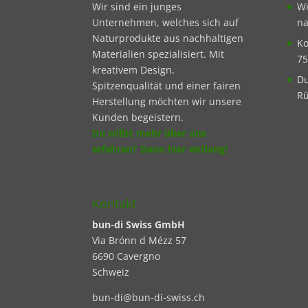
Wir sind ein junges
Wi
Unternehmen, welches sich auf
na
Naturprodukte aus nachhaltigen
Ko
Materialien spezialisiert. Mit
75
kreativem Design,
Du
Spitzenqualität und einer fairen
Rü
Herstellung möchten wir unsere
Kunden begeistern.
Du willst mehr über uns
erfahren? Dann hier entlang!
Kontakt
bun-di Swiss GmbH
Via Brónn d Mézz 57
6690 Cavergno
Schweiz
bun-di@bun-di-swiss.ch